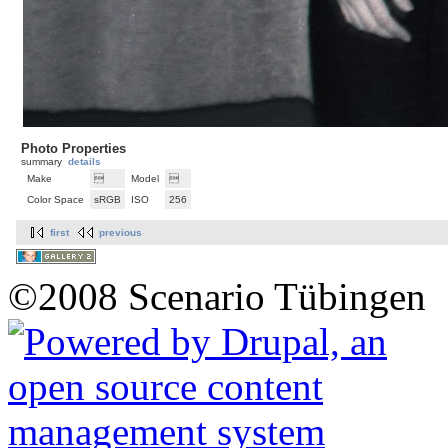
Photo Properties
summary
details
Make

Model

Color Space
sRGB
ISO
256
first
previous
©2008 Scenario Tübingen