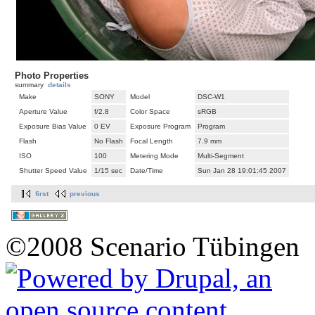
Photo Properties
summary
details
Make
SONY
Model
DSC-W1
Aperture Value
f/2.8
Color Space
sRGB
Exposure Bias Value
0 EV
Exposure Program
Program
Flash
No Flash
Focal Length
7.9 mm
ISO
100
Metering Mode
Multi-Segment
Shutter Speed Value
1/15 sec
Date/Time
Sun Jan 28 19:01:45 2007
first
previous
©2008 Scenario Tübingen