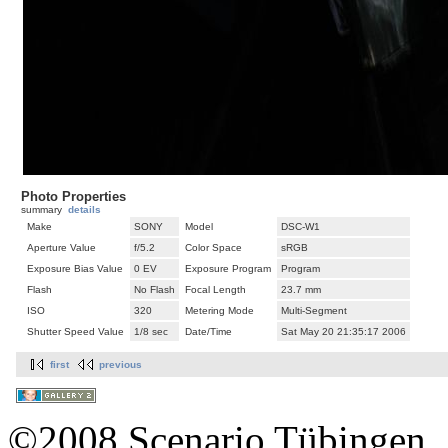
Photo Properties
summary
details
Make
SONY
Model
DSC-W1
Aperture Value
f/5.2
Color Space
sRGB
Exposure Bias Value
0 EV
Exposure Program
Program
Flash
No Flash
Focal Length
23.7 mm
ISO
320
Metering Mode
Multi-Segment
Shutter Speed Value
1/8 sec
Date/Time
Sat May 20 21:35:17 2006
first
previous
©2008 Scenario Tübingen