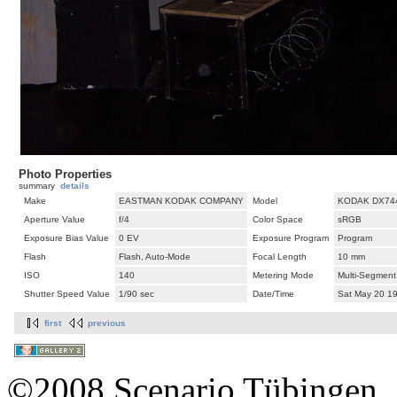
Photo Properties
summary
details
Make
EASTMAN KODAK COMPANY
Model
KODAK DX74
Aperture Value
f/4
Color Space
sRGB
Exposure Bias Value
0 EV
Exposure Program
Program
Flash
Flash, Auto-Mode
Focal Length
10 mm
ISO
140
Metering Mode
Multi-Segment
Shutter Speed Value
1/90 sec
Date/Time
Sat May 20 1
first
previous
©2008 Scenario Tübingen