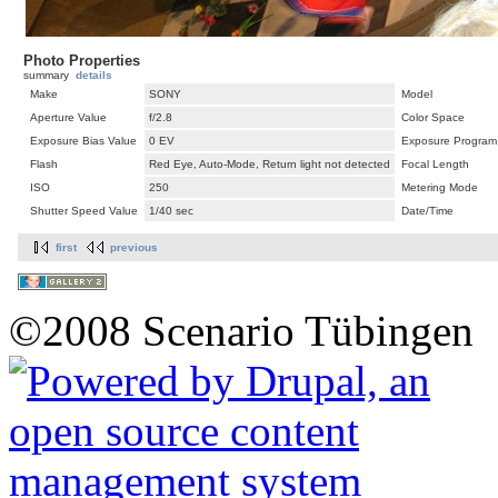
Photo Properties
summary
details
Make
SONY
Model
Aperture Value
f/2.8
Color Space
Exposure Bias Value
0 EV
Exposure Program
Flash
Red Eye, Auto-Mode, Return light not detected
Focal Length
ISO
250
Metering Mode
Shutter Speed Value
1/40 sec
Date/Time
first
previous
©2008 Scenario Tübingen