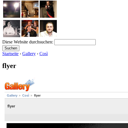
Diese Website durchsuchen:
Startseite
›
Gallery
›
Così
flyer
Gallery
Così
flyer
flyer