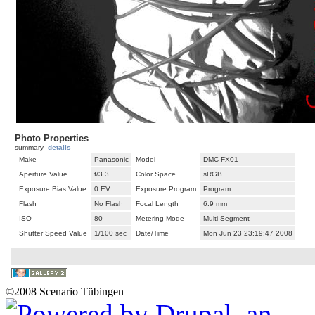
Photo Properties
summary
details
Make
Panasonic
Model
DMC-FX01
Aperture Value
f/3.3
Color Space
sRGB
Exposure Bias Value
0 EV
Exposure Program
Program
Flash
No Flash
Focal Length
6.9 mm
ISO
80
Metering Mode
Multi-Segment
Shutter Speed Value
1/100 sec
Date/Time
Mon Jun 23 23:19:47 2008
©2008 Scenario Tübingen