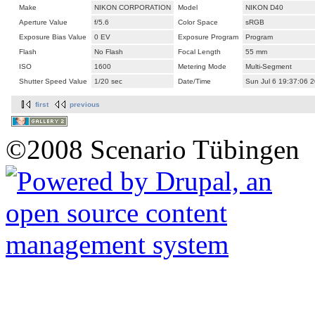
Make
NIKON CORPORATION
Model
NIKON D40
Aperture Value
f/5.6
Color Space
sRGB
Exposure Bias Value
0 EV
Exposure Program
Program
Flash
No Flash
Focal Length
55 mm
ISO
1600
Metering Mode
Multi-Segment
Shutter Speed Value
1/20 sec
Date/Time
Sun Jul 6 19:37:06 
first
previous
©2008 Scenario Tübingen