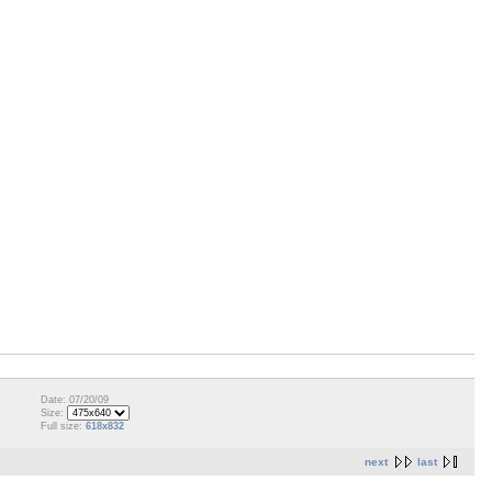
Date: 07/20/09
Size:
Full size:
618x832
next
last