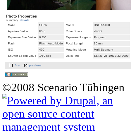
Photo Properties
summary
details
Make
SONY
Model
DSLR-A100
Aperture Value
f/5.6
Color Space
sRGB
Exposure Bias Value
0 EV
Exposure Program
Program
Flash
Flash, Auto-Mode
Focal Length
35 mm
ISO
400
Metering Mode
Multi-Segment
Shutter Speed Value
1/60 sec
Date/Time
Sat Jul 25 19:32:33 2009
first
previous
©2008 Scenario Tübingen