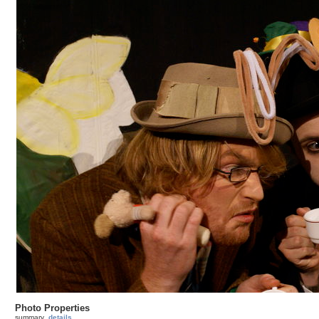
Photo Properties
summary
details