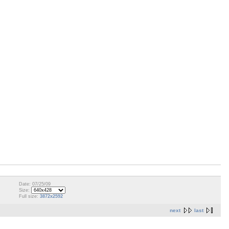
Date: 07/25/09
Size:
Full size:
3872x2592
next
last