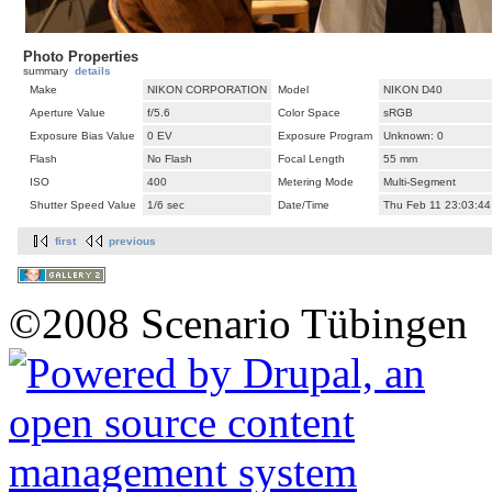
Photo Properties
summary
details
Make
NIKON CORPORATION
Model
NIKON D40
Aperture Value
f/5.6
Color Space
sRGB
Exposure Bias Value
0 EV
Exposure Program
Unknown: 0
Flash
No Flash
Focal Length
55 mm
ISO
400
Metering Mode
Multi-Segment
Shutter Speed Value
1/6 sec
Date/Time
Thu Feb 11 23:03:44
first
previous
©2008 Scenario Tübingen