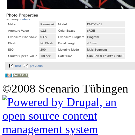
Photo Properties
summary
details
Make
Panasonic
Model
DMC-FX01
Aperture Value
f/2.8
Color Space
sRGB
Exposure Bias Value
0 EV
Exposure Program
Program
Flash
No Flash
Focal Length
4.6 mm
ISO
200
Metering Mode
Multi-Segment
Shutter Speed Value
1/8 sec
Date/Time
Sun Feb 8 16:39:57 2009
first
previous
©2008 Scenario Tübingen