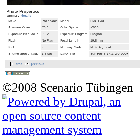
Photo Properties
summary
details
Make
Panasonic
Model
DMC-FX01
Aperture Value
f/5.6
Color Space
sRGB
Exposure Bias Value
0 EV
Exposure Program
Program
Flash
No Flash
Focal Length
16.8 mm
ISO
200
Metering Mode
Multi-Segment
Shutter Speed Value
1/8 sec
Date/Time
Sun Feb 8 17:27:00 2009
first
previous
©2008 Scenario Tübingen