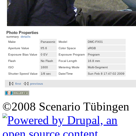
Photo Properties
summary
details
Make
Panasonic
Model
DMC-FX01
Aperture Value
f/5.6
Color Space
sRGB
Exposure Bias Value
0 EV
Exposure Program
Program
Flash
No Flash
Focal Length
16.8 mm
ISO
1600
Metering Mode
Multi-Segment
Shutter Speed Value
1/8 sec
Date/Time
Sun Feb 8 17:47:02 2009
first
previous
©2008 Scenario Tübingen