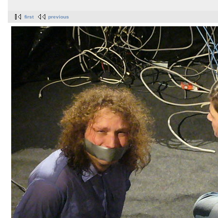
first
previous