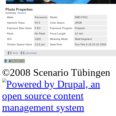
Photo Properties
summary
details
Make
Panasonic
Model
DMC-FX01
Aperture Value
f/4.5
Color Space
sRGB
Exposure Bias Value
0 EV
Exposure Program
Program
Flash
No Flash
Focal Length
12 mm
ISO
1600
Metering Mode
Multi-Segment
Shutter Speed Value
1/13 sec
Date/Time
Sun Feb 8 18:15:10 2009
first
previous
©2008 Scenario Tübingen