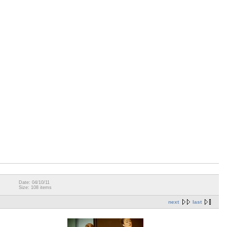
Date: 04/10/11
Size: 108 items
next
last