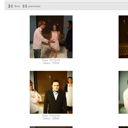
first
previous
Date: 07/12/10
Views: 37034
Date: 07/12/10
Views: 33849