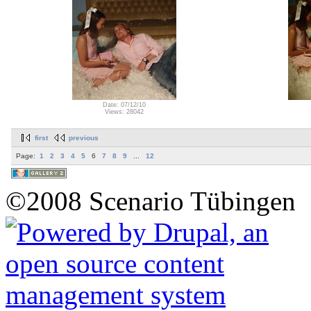
Date: 07/12/10
Views: 28042
first
previous
Page:
1
2
3
4
5
6
7
8
9
...
12
©2008 Scenario Tübingen