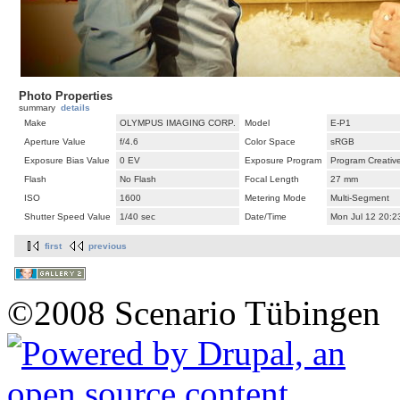
Photo Properties
summary
details
Make
OLYMPUS IMAGING CORP.
Model
E-P1
Aperture Value
f/4.6
Color Space
sRGB
Exposure Bias Value
0 EV
Exposure Program
Program Creativ
Flash
No Flash
Focal Length
27 mm
ISO
1600
Metering Mode
Multi-Segment
Shutter Speed Value
1/40 sec
Date/Time
Mon Jul 12 20:2
first
previous
©2008 Scenario Tübingen