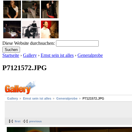
Diese Website durchsuchen:
Startseite
›
Gallery
›
Ernst sein ist alles
›
Generalprobe
P7121572.JPG
Gallery
Ernst sein ist alles
Generalprobe
P7121572.JPG
first
previous