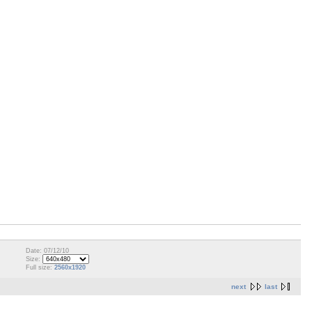
Date: 07/12/10
Size:
Full size:
2560x1920
next
last