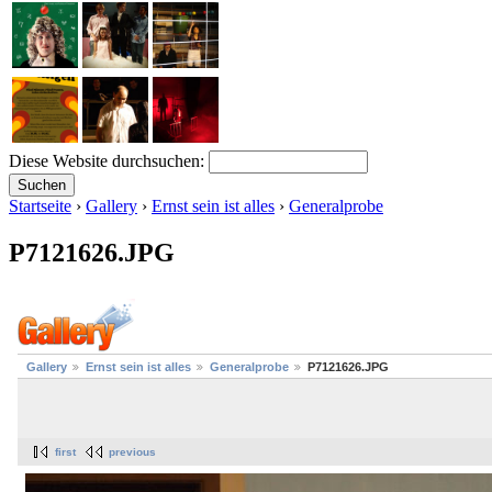
Diese Website durchsuchen:
Startseite
›
Gallery
›
Ernst sein ist alles
›
Generalprobe
P7121626.JPG
Gallery
Ernst sein ist alles
Generalprobe
P7121626.JPG
first
previous