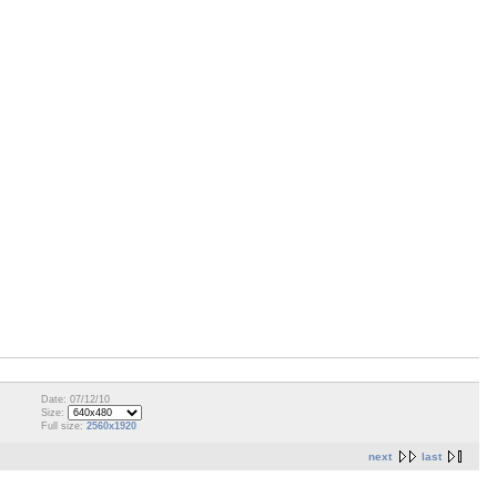
Date: 07/12/10
Size:
Full size:
2560x1920
next
last