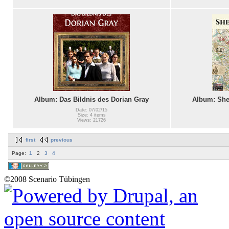
Album: Das Bildnis des Dorian Gray
Album: Sher
Date: 07/02/15
Size: 4 items
Views: 21726
first
previous
Page:
1
2
3
4
©2008 Scenario Tübingen