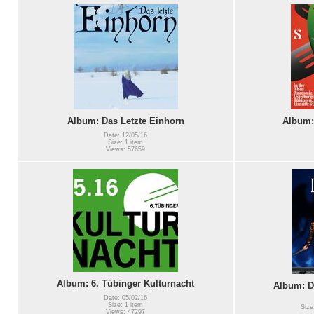
Album: Das Letzte Einhorn
Album:
Date: 12/05/16
Size: 1 item
Views: 57659
Album: 6. Tübinger Kulturnacht
Album: D
Date: 05/02/16
Size: 1 item
Size
Views: 47297