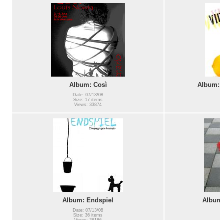
Album: Così
Album:
Date: 07/13/08
Size: 17 items
Views: 33874
Album: Endspiel
Album
Date: 07/13/08
Size: 36 items