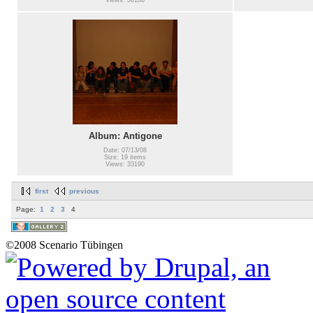
Views: 36186
Album: Antigone
Date: 07/13/08
Size: 19 items
Views: 33190
first
previous
Page:
1
2
3
4
©2008 Scenario Tübingen