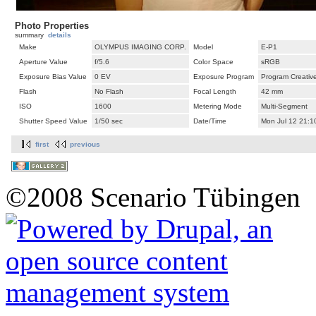
Photo Properties
summary
details
Make
OLYMPUS IMAGING CORP.
Model
E-P1
Aperture Value
f/5.6
Color Space
sRGB
Exposure Bias Value
0 EV
Exposure Program
Program Creativ
Flash
No Flash
Focal Length
42 mm
ISO
1600
Metering Mode
Multi-Segment
Shutter Speed Value
1/50 sec
Date/Time
Mon Jul 12 21:1
first
previous
©2008 Scenario Tübingen