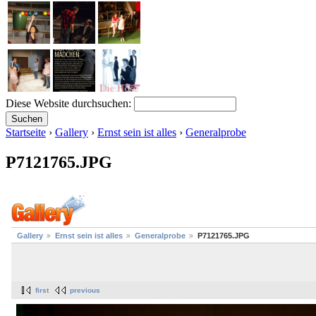
Diese Website durchsuchen:
Startseite
›
Gallery
›
Ernst sein ist alles
›
Generalprobe
P7121765.JPG
Gallery
Ernst sein ist alles
Generalprobe
P7121765.JPG
first
previous