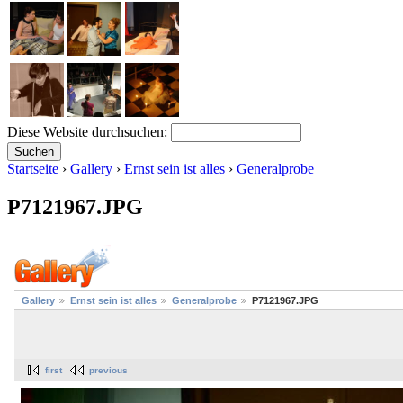
Diese Website durchsuchen:
Startseite
›
Gallery
›
Ernst sein ist alles
›
Generalprobe
P7121967.JPG
Gallery
Ernst sein ist alles
Generalprobe
P7121967.JPG
first
previous