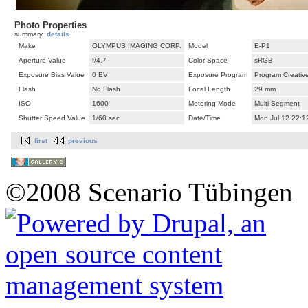
Photo Properties
summary
details
Make
OLYMPUS IMAGING CORP.
Model
E-P1
Aperture Value
f/4.7
Color Space
sRGB
Exposure Bias Value
0 EV
Exposure Program
Program Creativ
Flash
No Flash
Focal Length
29 mm
ISO
1600
Metering Mode
Multi-Segment
Shutter Speed Value
1/60 sec
Date/Time
Mon Jul 12 22:1
first
previous
©2008 Scenario Tübingen