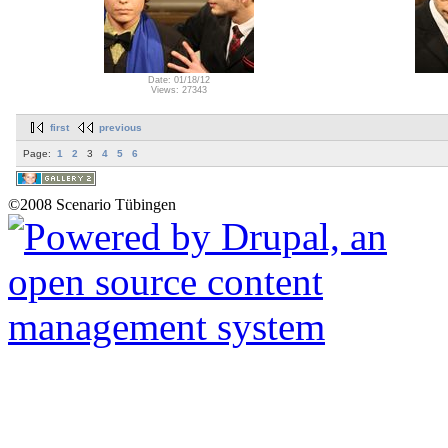
Date: 01/18/12
Views: 27343
first
previous
Page:
1
2
3
4
5
6
©2008 Scenario Tübingen