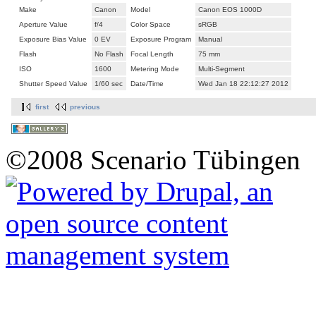
Make
Canon
Model
Canon EOS 1000D
Aperture Value
f/4
Color Space
sRGB
Exposure Bias Value
0 EV
Exposure Program
Manual
Flash
No Flash
Focal Length
75 mm
ISO
1600
Metering Mode
Multi-Segment
Shutter Speed Value
1/60 sec
Date/Time
Wed Jan 18 22:12:27 2012
first
previous
©2008 Scenario Tübingen