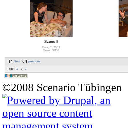
Szene 8
Date: 01/28/13
Views: 30154
first
previous
Page:
1
2
3
©2008 Scenario Tübingen