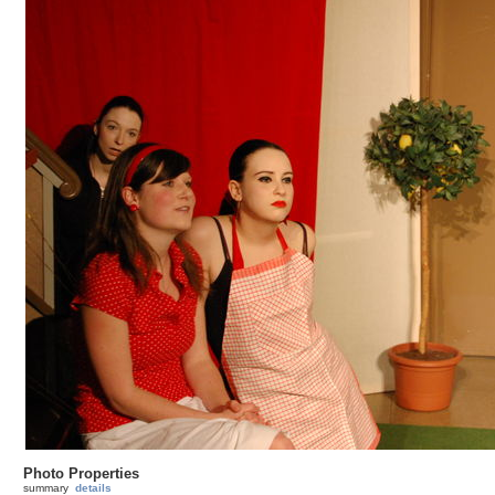
Photo Properties
summary
details