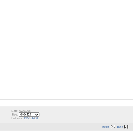
Date: 02/07/08
Size:
Full size:
2256x1496
next
last