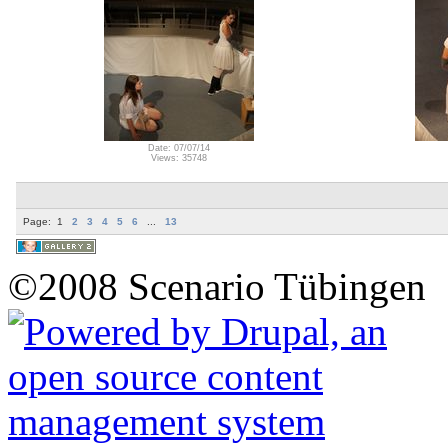
Date: 07/07/14
Views: 35748
Page:
1
2
3
4
5
6
...
13
©2008 Scenario Tübingen