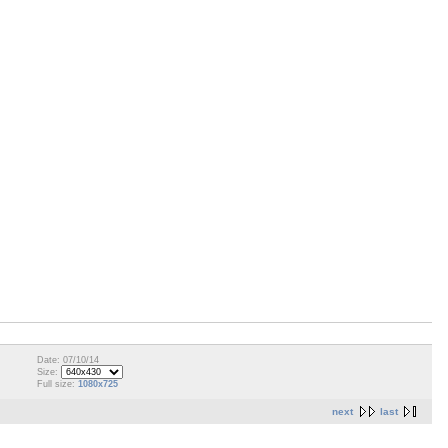
Date: 07/10/14
Size:
Full size:
1080x725
next
last