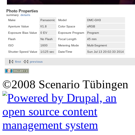
Photo Properties
summary
details
Make
Panasonic
Model
DMC-GH3
Aperture Value
f/1.8
Color Space
sRGB
Exposure Bias Value
0 EV
Exposure Program
Program
Flash
No Flash
Focal Length
45 mm
ISO
1600
Metering Mode
Multi-Segment
Shutter Speed Value
1/125 sec
Date/Time
Sun Jul 13 20:02:33 2014
first
previous
©2008 Scenario Tübingen