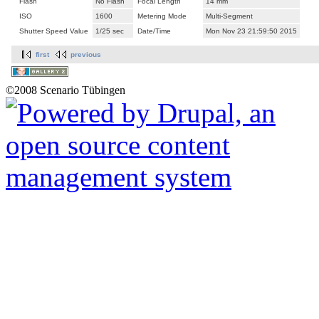
Flash
No Flash
Focal Length
14 mm
ISO
1600
Metering Mode
Multi-Segment
Shutter Speed Value
1/25 sec
Date/Time
Mon Nov 23 21:59:50 2015
first
previous
©2008 Scenario Tübingen