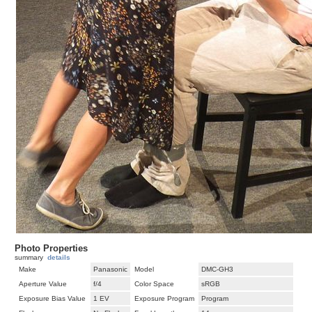
Photo Properties
summary
details
Make
Panasonic
Model
DMC-GH3
Aperture Value
f/4
Color Space
sRGB
Exposure Bias Value
1 EV
Exposure Program
Program