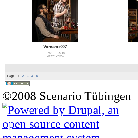
Vorname007
Date: 01/25/18
Views: 26954
Page:
1
2
3
4
5
©2008 Scenario Tübingen