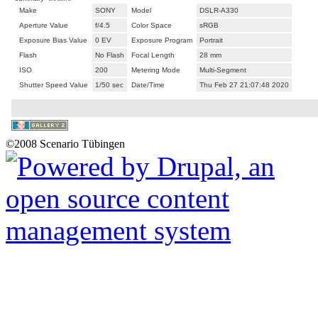
Make
SONY
Model
DSLR-A330
Aperture Value
f/4.5
Color Space
sRGB
Exposure Bias Value
0 EV
Exposure Program
Portrait
Flash
No Flash
Focal Length
28 mm
ISO
200
Metering Mode
Multi-Segment
Shutter Speed Value
1/50 sec
Date/Time
Thu Feb 27 21:07:48 2020
©2008 Scenario Tübingen