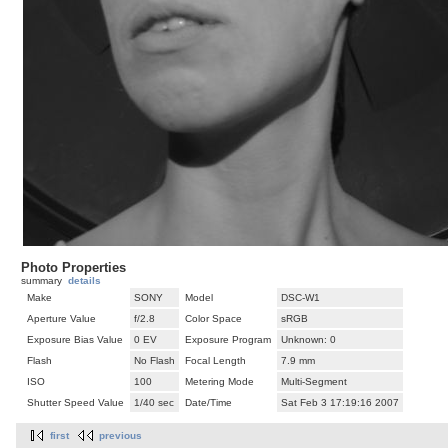
Photo Properties
summary
details
Make
SONY
Model
DSC-W1
Aperture Value
f/2.8
Color Space
sRGB
Exposure Bias Value
0 EV
Exposure Program
Unknown: 0
Flash
No Flash
Focal Length
7.9 mm
ISO
100
Metering Mode
Multi-Segment
Shutter Speed Value
1/40 sec
Date/Time
Sat Feb 3 17:19:16 2007
first
previous