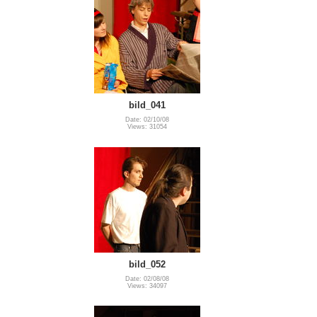
bild_041
Date: 02/10/08
Views: 31054
bild_052
Date: 02/08/08
Views: 34097