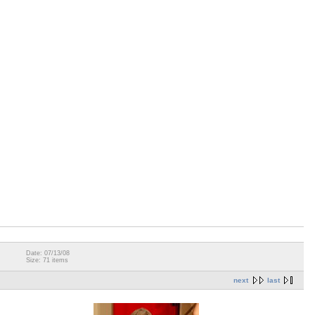
Date: 07/13/08
Size: 71 items
next
last