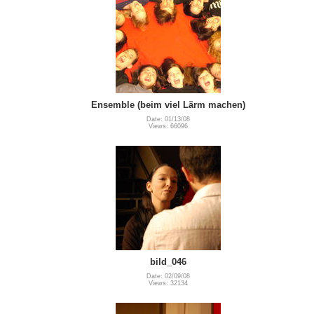
Ensemble (beim viel Lärm machen)
Date: 01/13/08
Views: 66096
bild_046
Date: 02/09/08
Views: 32134