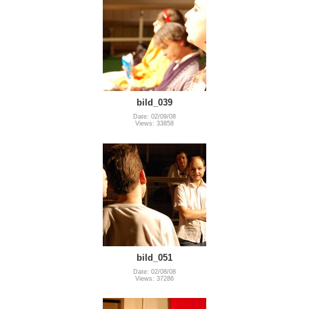
bild_039
Date: 02/09/08
Views: 33858
bild_051
Date: 02/08/08
Views: 37286