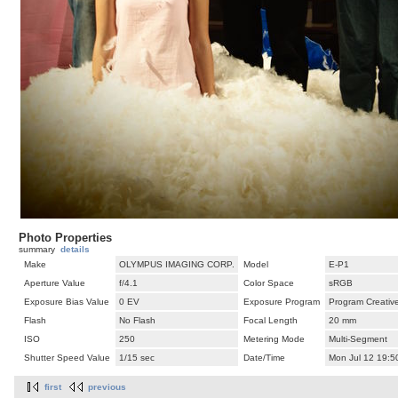
Photo Properties
summary
details
Make
OLYMPUS IMAGING CORP.
Model
E-P1
Aperture Value
f/4.1
Color Space
sRGB
Exposure Bias Value
0 EV
Exposure Program
Program Creativ
Flash
No Flash
Focal Length
20 mm
ISO
250
Metering Mode
Multi-Segment
Shutter Speed Value
1/15 sec
Date/Time
Mon Jul 12 19:5
first
previous